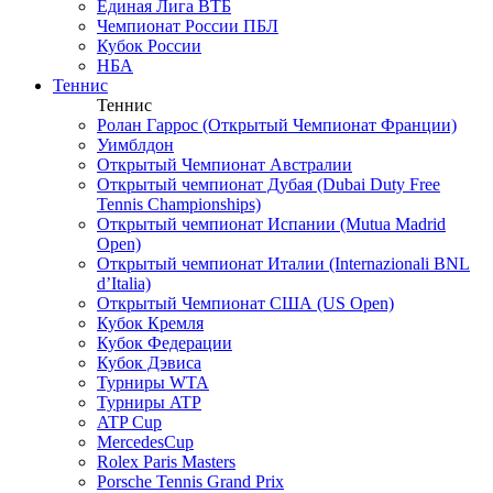
Единая Лига ВТБ
Чемпионат России ПБЛ
Кубок России
НБА
Теннис
Теннис
Ролан Гаррос (Открытый Чемпионат Франции)
Уимблдон
Открытый Чемпионат Австралии
Открытый чемпионат Дубая (Dubai Duty Free
Tennis Championships)
Открытый чемпионат Испании (Mutua Madrid
Open)
Открытый чемпионат Италии (Internazionali BNL
d’Italia)
Открытый Чемпионат США (US Open)
Кубок Кремля
Кубок Федерации
Кубок Дэвиса
Турниры WTA
Турниры ATP
ATP Cup
MercedesCup
Rolex Paris Masters
Porsche Tennis Grand Prix