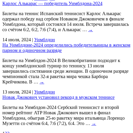
Карлос Алькарас — победитель Уимблдона-2024
Билеты на теннис Испанский теннисист Карлос Алькарас
одержал победу над сербом Новаком Джоковичем в финале
Уимблдона, который состоялся 14 июля. Встреча завершилась
со счётом 6:2, 6:2, 7:6 (7:4), и Алькарас …
→
14 июля, 2024
|
Уимблдон
На Уимблдоне-2024 определились победительницы в женском
парном и одиночном разряде
Билеты на Уимблдон-2024 В Великобритании подходит к
концу уимблдонский турнир по теннису. 13 июля
завершились состязания среди женщин. В одиночном разряде
чемпионкой стала 32-я ракетка мира чешка Барбора
Крейчикова. В …
→
13 июля, 2024
|
Уимблдон
Новак Джокович установил рекорд в мужском теннисе
Билеты на Уимблдон-2024 Сербский теннисист и второй
номер рейтинг ATP Новак Джокович вышел в финал
Уимблдона, обыграв 25-ю ракетку мира итальянца Лоренцо
Музетти со счётом 6:4, 7:6 (7:2), 6:4. Это …
→