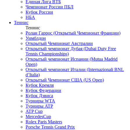
Единая Лига ВТБ
Чемпионат России ПБЛ
Кубок России
НБА
Теннис
Теннис
Ролан Гаррос (Открытый Чемпионат Франции)
Уимблдон
Открытый Чемпионат Австралии
Открытый чемпионат Дубая (Dubai Duty Free
Tennis Championships)
Открытый чемпионат Испании (Mutua Madrid
Open)
Открытый чемпионат Италии (Internazionali BNL
d’Italia)
Открытый Чемпионат США (US Open)
Кубок Кремля
Кубок Федерации
Кубок Дэвиса
Турниры WTA
Турниры ATP
ATP Cup
MercedesCup
Rolex Paris Masters
Porsche Tennis Grand Prix