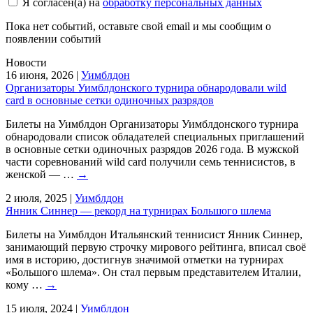
Я согласен(а) на
обработку персональных данных
Пока нет событий, оставьте свой email и мы сообщим о
появлении событий
Новости
16 июня, 2026
|
Уимблдон
Организаторы Уимблдонского турнира обнародовали wild
card в основные сетки одиночных разрядов
Билеты на Уимблдон Организаторы Уимблдонского турнира
обнародовали список обладателей специальных приглашений
в основные сетки одиночных разрядов 2026 года. В мужской
части соревнований wild card получили семь теннисистов, в
женской — …
→
2 июля, 2025
|
Уимблдон
Янник Синнер — рекорд на турнирах Большого шлема
Билеты на Уимблдон Итальянский теннисист Янник Синнер,
занимающий первую строчку мирового рейтинга, вписал своё
имя в историю, достигнув значимой отметки на турнирах
«Большого шлема». Он стал первым представителем Италии,
кому …
→
15 июля, 2024
|
Уимблдон