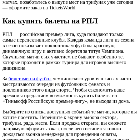
матчах, позаботьтесь о выкупе мест на трибунах уже сегодня
— оформите заказ на TicketsWorld.
Как купить билеты на РПЛ
РПЛ — российская премьер-лига, куда попадают только
самые перспективные клубы. Каждая команда лиги из сезона
в сезон показывает поклонникам футбола красивую,
динамичную игру и активно борется за титул Чемпиона.
Скучными матчи с их участием не бывают, особенно те,
которые проходят в рамках турнира для игроков высшего
дивизиона.
За
билетами на футбол
чемпионского уровня в кассах часто
выстраиваются очереди из футбольных фанатов и
поклонников этого вида спорта. Чтобы сэкономить ваше
время мы предлагаем возможность купить билеты на
«Тинькофф Российскую премьер-лигу», не выходя из дома.
Выберите из списка доступных событий те матчи, которые вы
хотите посетить. Перейдите к экрану выбора сектора,
трибуны, ряда, места. Если продажа открыта, вы сможете
напрямую оформить заказ, после чего останется только
дождаться звонка менеджера для проведения оплаты,
подтверждения и согласования времени прибытия курьера.