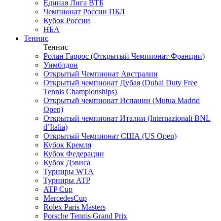
Единая Лига ВТБ
Чемпионат России ПБЛ
Кубок России
НБА
Теннис
Теннис
Ролан Гаррос (Открытый Чемпионат Франции)
Уимблдон
Открытый Чемпионат Австралии
Открытый чемпионат Дубая (Dubai Duty Free
Tennis Championships)
Открытый чемпионат Испании (Mutua Madrid
Open)
Открытый чемпионат Италии (Internazionali BNL
d’Italia)
Открытый Чемпионат США (US Open)
Кубок Кремля
Кубок Федерации
Кубок Дэвиса
Турниры WTA
Турниры ATP
ATP Cup
MercedesCup
Rolex Paris Masters
Porsche Tennis Grand Prix