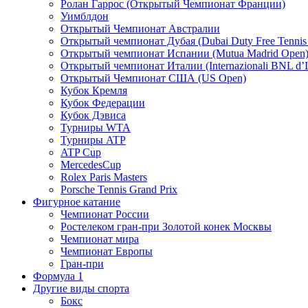
Ролан Гаррос (Открытый Чемпионат Франции)
Уимблдон
Открытый Чемпионат Австралии
Открытый чемпионат Дубая (Dubai Duty Free Tennis
Открытый чемпионат Испании (Mutua Madrid Open
Открытый чемпионат Италии (Internazionali BNL d’It
Открытый Чемпионат США (US Open)
Кубок Кремля
Кубок Федерации
Кубок Дэвиса
Турниры WTA
Турниры ATP
ATP Cup
MercedesCup
Rolex Paris Masters
Porsche Tennis Grand Prix
Фигурное катание
Чемпионат России
Ростелеком гран-при Золотой конек Москвы
Чемпионат мира
Чемпионат Европы
Гран-при
Формула 1
Другие виды спорта
Бокс