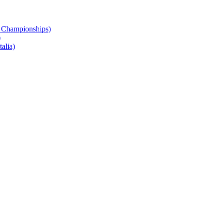
 Championships)
)
alia)