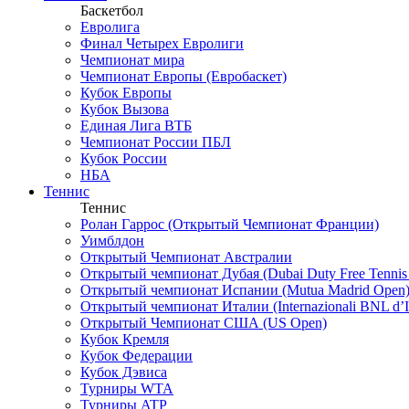
Баскетбол
Евролига
Финал Четырех Евролиги
Чемпионат мира
Чемпионат Европы (Евробаскет)
Кубок Европы
Кубок Вызова
Единая Лига ВТБ
Чемпионат России ПБЛ
Кубок России
НБА
Теннис
Теннис
Ролан Гаррос (Открытый Чемпионат Франции)
Уимблдон
Открытый Чемпионат Австралии
Открытый чемпионат Дубая (Dubai Duty Free Tennis
Открытый чемпионат Испании (Mutua Madrid Open
Открытый чемпионат Италии (Internazionali BNL d’It
Открытый Чемпионат США (US Open)
Кубок Кремля
Кубок Федерации
Кубок Дэвиса
Турниры WTA
Турниры ATP