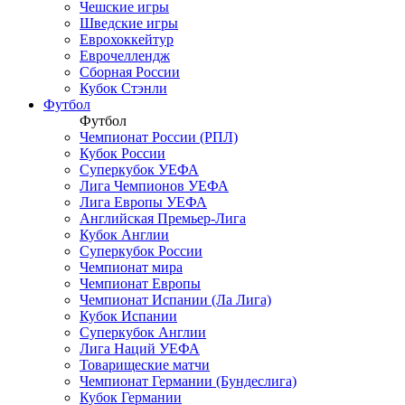
Чешские игры
Шведские игры
Еврохоккейтур
Еврочеллендж
Сборная России
Кубок Стэнли
Футбол
Футбол
Чемпионат России (РПЛ)
Кубок России
Суперкубок УЕФА
Лига Чемпионов УЕФА
Лига Европы УЕФА
Английская Премьер-Лига
Кубок Англии
Суперкубок России
Чемпионат мира
Чемпионат Европы
Чемпионат Испании (Ла Лига)
Кубок Испании
Суперкубок Англии
Лига Наций УЕФА
Товарищеские матчи
Чемпионат Германии (Бундеслига)
Кубок Германии