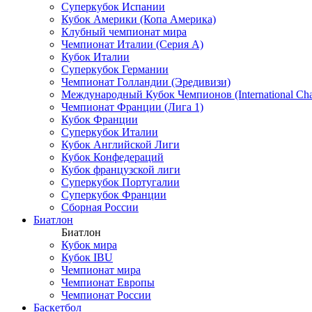
Суперкубок Испании
Кубок Америки (Копа Америка)
Клубный чемпионат мира
Чемпионат Италии (Серия А)
Кубок Италии
Суперкубок Германии
Чемпионат Голландии (Эредивизи)
Международный Кубок Чемпионов (International Ch
Чемпионат Франции (Лига 1)
Кубок Франции
Суперкубок Италии
Кубок Английской Лиги
Кубок Конфедераций
Кубок французской лиги
Суперкубок Португалии
Суперкубок Франции
Сборная России
Биатлон
Биатлон
Кубок мира
Кубок IBU
Чемпионат мира
Чемпионат Европы
Чемпионат России
Баскетбол