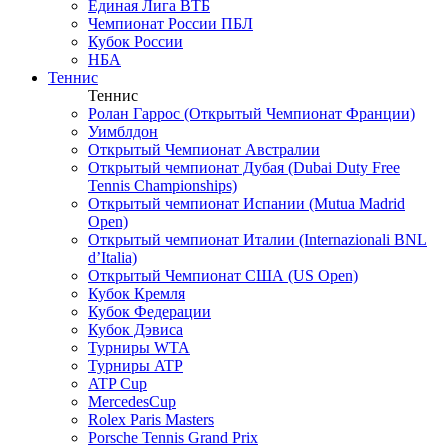
Единая Лига ВТБ
Чемпионат России ПБЛ
Кубок России
НБА
Теннис
Теннис
Ролан Гаррос (Открытый Чемпионат Франции)
Уимблдон
Открытый Чемпионат Австралии
Открытый чемпионат Дубая (Dubai Duty Free
Tennis Championships)
Открытый чемпионат Испании (Mutua Madrid
Open)
Открытый чемпионат Италии (Internazionali BNL
d’Italia)
Открытый Чемпионат США (US Open)
Кубок Кремля
Кубок Федерации
Кубок Дэвиса
Турниры WTA
Турниры ATP
ATP Cup
MercedesCup
Rolex Paris Masters
Porsche Tennis Grand Prix