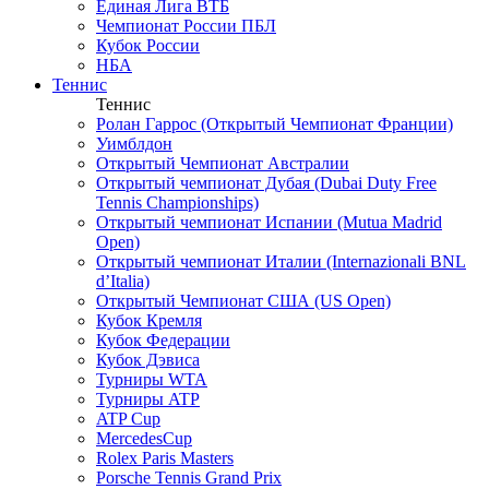
Единая Лига ВТБ
Чемпионат России ПБЛ
Кубок России
НБА
Теннис
Теннис
Ролан Гаррос (Открытый Чемпионат Франции)
Уимблдон
Открытый Чемпионат Австралии
Открытый чемпионат Дубая (Dubai Duty Free
Tennis Championships)
Открытый чемпионат Испании (Mutua Madrid
Open)
Открытый чемпионат Италии (Internazionali BNL
d’Italia)
Открытый Чемпионат США (US Open)
Кубок Кремля
Кубок Федерации
Кубок Дэвиса
Турниры WTA
Турниры ATP
ATP Cup
MercedesCup
Rolex Paris Masters
Porsche Tennis Grand Prix