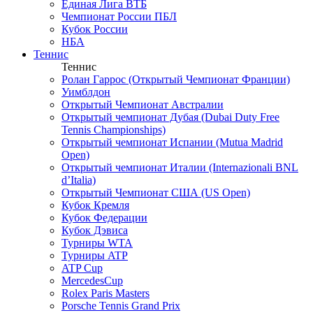
Единая Лига ВТБ
Чемпионат России ПБЛ
Кубок России
НБА
Теннис
Теннис
Ролан Гаррос (Открытый Чемпионат Франции)
Уимблдон
Открытый Чемпионат Австралии
Открытый чемпионат Дубая (Dubai Duty Free
Tennis Championships)
Открытый чемпионат Испании (Mutua Madrid
Open)
Открытый чемпионат Италии (Internazionali BNL
d’Italia)
Открытый Чемпионат США (US Open)
Кубок Кремля
Кубок Федерации
Кубок Дэвиса
Турниры WTA
Турниры ATP
ATP Cup
MercedesCup
Rolex Paris Masters
Porsche Tennis Grand Prix