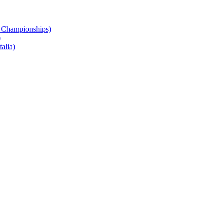
 Championships)
)
alia)