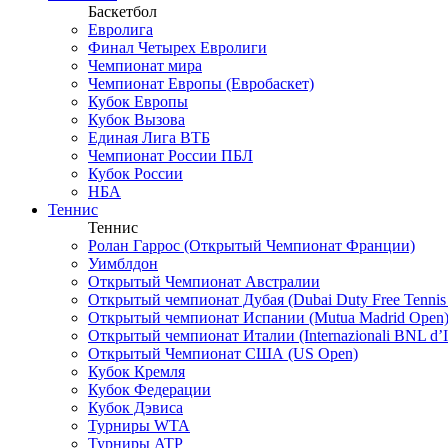
Баскетбол
Евролига
Финал Четырех Евролиги
Чемпионат мира
Чемпионат Европы (Евробаскет)
Кубок Европы
Кубок Вызова
Единая Лига ВТБ
Чемпионат России ПБЛ
Кубок России
НБА
Теннис
Теннис
Ролан Гаррос (Открытый Чемпионат Франции)
Уимблдон
Открытый Чемпионат Австралии
Открытый чемпионат Дубая (Dubai Duty Free Tennis
Открытый чемпионат Испании (Mutua Madrid Open
Открытый чемпионат Италии (Internazionali BNL d’It
Открытый Чемпионат США (US Open)
Кубок Кремля
Кубок Федерации
Кубок Дэвиса
Турниры WTA
Турниры ATP