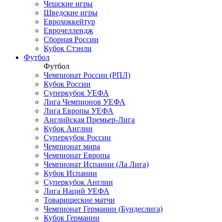
Чешские игры
Шведские игры
Еврохоккейтур
Еврочеллендж
Сборная России
Кубок Стэнли
Футбол
Футбол
Чемпионат России (РПЛ)
Кубок России
Суперкубок УЕФА
Лига Чемпионов УЕФА
Лига Европы УЕФА
Английская Премьер-Лига
Кубок Англии
Суперкубок России
Чемпионат мира
Чемпионат Европы
Чемпионат Испании (Ла Лига)
Кубок Испании
Суперкубок Англии
Лига Наций УЕФА
Товарищеские матчи
Чемпионат Германии (Бундеслига)
Кубок Германии