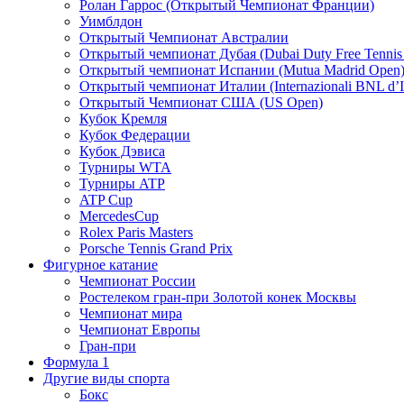
Ролан Гаррос (Открытый Чемпионат Франции)
Уимблдон
Открытый Чемпионат Австралии
Открытый чемпионат Дубая (Dubai Duty Free Tennis
Открытый чемпионат Испании (Mutua Madrid Open
Открытый чемпионат Италии (Internazionali BNL d’It
Открытый Чемпионат США (US Open)
Кубок Кремля
Кубок Федерации
Кубок Дэвиса
Турниры WTA
Турниры ATP
ATP Cup
MercedesCup
Rolex Paris Masters
Porsche Tennis Grand Prix
Фигурное катание
Чемпионат России
Ростелеком гран-при Золотой конек Москвы
Чемпионат мира
Чемпионат Европы
Гран-при
Формула 1
Другие виды спорта
Бокс