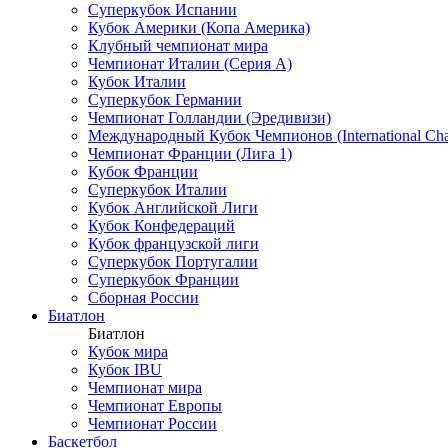
Суперкубок Испании
Кубок Америки (Копа Америка)
Клубный чемпионат мира
Чемпионат Италии (Серия А)
Кубок Италии
Суперкубок Германии
Чемпионат Голландии (Эредивизи)
Международный Кубок Чемпионов (International Ch
Чемпионат Франции (Лига 1)
Кубок Франции
Суперкубок Италии
Кубок Английской Лиги
Кубок Конфедераций
Кубок французской лиги
Суперкубок Португалии
Суперкубок Франции
Сборная России
Биатлон
Биатлон
Кубок мира
Кубок IBU
Чемпионат мира
Чемпионат Европы
Чемпионат России
Баскетбол