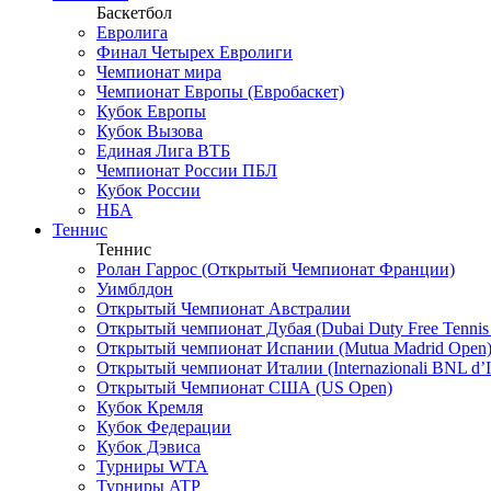
Баскетбол
Евролига
Финал Четырех Евролиги
Чемпионат мира
Чемпионат Европы (Евробаскет)
Кубок Европы
Кубок Вызова
Единая Лига ВТБ
Чемпионат России ПБЛ
Кубок России
НБА
Теннис
Теннис
Ролан Гаррос (Открытый Чемпионат Франции)
Уимблдон
Открытый Чемпионат Австралии
Открытый чемпионат Дубая (Dubai Duty Free Tennis
Открытый чемпионат Испании (Mutua Madrid Open
Открытый чемпионат Италии (Internazionali BNL d’It
Открытый Чемпионат США (US Open)
Кубок Кремля
Кубок Федерации
Кубок Дэвиса
Турниры WTA
Турниры ATP