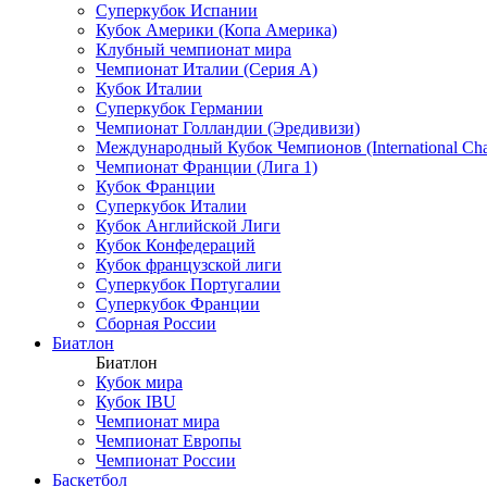
Суперкубок Испании
Кубок Америки (Копа Америка)
Клубный чемпионат мира
Чемпионат Италии (Серия А)
Кубок Италии
Суперкубок Германии
Чемпионат Голландии (Эредивизи)
Международный Кубок Чемпионов (International Ch
Чемпионат Франции (Лига 1)
Кубок Франции
Суперкубок Италии
Кубок Английской Лиги
Кубок Конфедераций
Кубок французской лиги
Суперкубок Португалии
Суперкубок Франции
Сборная России
Биатлон
Биатлон
Кубок мира
Кубок IBU
Чемпионат мира
Чемпионат Европы
Чемпионат России
Баскетбол