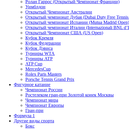
Ролан Гаррос (Открытый Чемпионат Франции)
Уимблдон
Открытый Чемпионат Австралии
Открытый чемпионат Дубая (Dubai Duty Free Tennis
Открытый чемпионат Испании (Mutua Madrid Open
Открытый чемпионат Италии (Internazionali BNL d’It
Открытый Чемпионат США (US Open)
Кубок Кремля
Кубок Федерации
Кубок Дэвиса
Турниры WTA
Турниры ATP
ATP Cup
MercedesCup
Rolex Paris Masters
Porsche Tennis Grand Prix
Фигурное катание
Чемпионат России
Ростелеком гран-при Золотой конек Москвы
Чемпионат мира
Чемпионат Европы
Гран-при
Формула 1
Другие виды спорта
Бокс