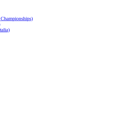
 Championships)
)
alia)