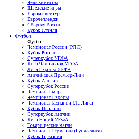
Чешские игры
Шведские игры
Еврохоккейтур
Еврочеллендж
Сборная России
Кубок Стэнли
Футбол
Футбол
Чемпионат России (РПЛ)
Кубок России
Суперкубок УЕФА
Лига Чемпионов УЕФА
Лига Европы УЕФА
Английская Премьер-Лига
Кубок Англии
Суперкубок России
Чемпионат мира
Чемпионат Европы
Чемпионат Испании (Ла Лига)
Кубок Испании
Суперкубок Англии
Лига Наций УЕФА
Товарищеские матчи
Чемпионат Германии (Бундеслига)
Кубок Германии