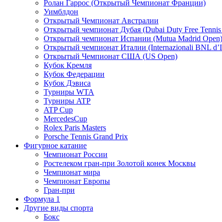
Ролан Гаррос (Открытый Чемпионат Франции)
Уимблдон
Открытый Чемпионат Австралии
Открытый чемпионат Дубая (Dubai Duty Free Tennis
Открытый чемпионат Испании (Mutua Madrid Open
Открытый чемпионат Италии (Internazionali BNL d’It
Открытый Чемпионат США (US Open)
Кубок Кремля
Кубок Федерации
Кубок Дэвиса
Турниры WTA
Турниры ATP
ATP Cup
MercedesCup
Rolex Paris Masters
Porsche Tennis Grand Prix
Фигурное катание
Чемпионат России
Ростелеком гран-при Золотой конек Москвы
Чемпионат мира
Чемпионат Европы
Гран-при
Формула 1
Другие виды спорта
Бокс