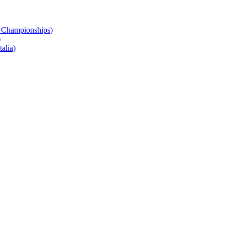
 Championships)
)
alia)