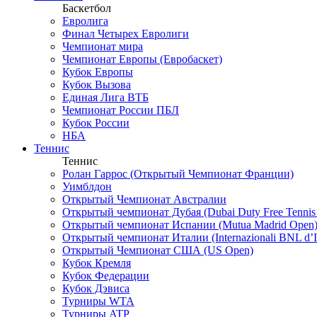
Баскетбол
Евролига
Финал Четырех Евролиги
Чемпионат мира
Чемпионат Европы (Евробаскет)
Кубок Европы
Кубок Вызова
Единая Лига ВТБ
Чемпионат России ПБЛ
Кубок России
НБА
Теннис
Теннис
Ролан Гаррос (Открытый Чемпионат Франции)
Уимблдон
Открытый Чемпионат Австралии
Открытый чемпионат Дубая (Dubai Duty Free Tennis
Открытый чемпионат Испании (Mutua Madrid Open
Открытый чемпионат Италии (Internazionali BNL d’It
Открытый Чемпионат США (US Open)
Кубок Кремля
Кубок Федерации
Кубок Дэвиса
Турниры WTA
Турниры ATP