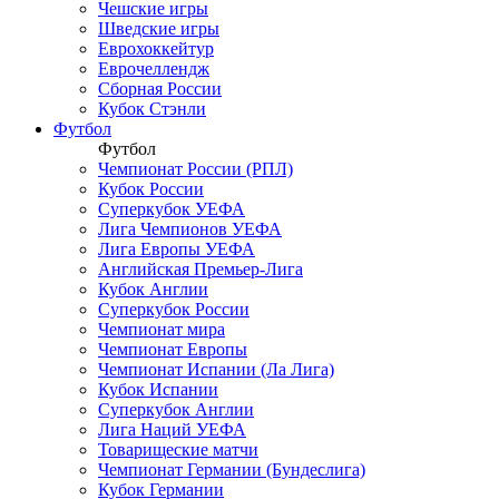
Чешские игры
Шведские игры
Еврохоккейтур
Еврочеллендж
Сборная России
Кубок Стэнли
Футбол
Футбол
Чемпионат России (РПЛ)
Кубок России
Суперкубок УЕФА
Лига Чемпионов УЕФА
Лига Европы УЕФА
Английская Премьер-Лига
Кубок Англии
Суперкубок России
Чемпионат мира
Чемпионат Европы
Чемпионат Испании (Ла Лига)
Кубок Испании
Суперкубок Англии
Лига Наций УЕФА
Товарищеские матчи
Чемпионат Германии (Бундеслига)
Кубок Германии