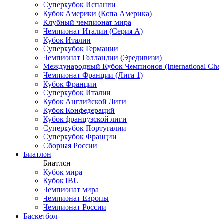
Суперкубок Испании
Кубок Америки (Копа Америка)
Клубный чемпионат мира
Чемпионат Италии (Серия А)
Кубок Италии
Суперкубок Германии
Чемпионат Голландии (Эредивизи)
Международный Кубок Чемпионов (International Ch
Чемпионат Франции (Лига 1)
Кубок Франции
Суперкубок Италии
Кубок Английской Лиги
Кубок Конфедераций
Кубок французской лиги
Суперкубок Португалии
Суперкубок Франции
Сборная России
Биатлон
Биатлон
Кубок мира
Кубок IBU
Чемпионат мира
Чемпионат Европы
Чемпионат России
Баскетбол