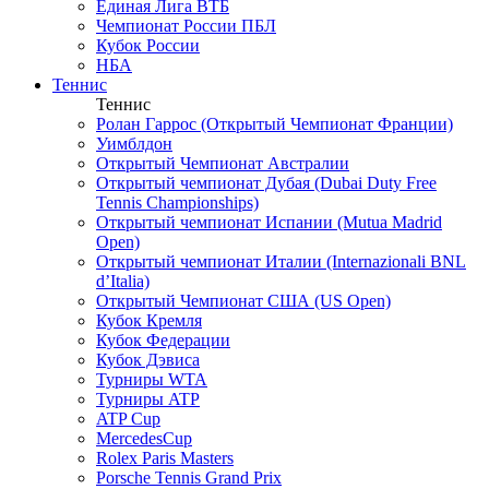
Единая Лига ВТБ
Чемпионат России ПБЛ
Кубок России
НБА
Теннис
Теннис
Ролан Гаррос (Открытый Чемпионат Франции)
Уимблдон
Открытый Чемпионат Австралии
Открытый чемпионат Дубая (Dubai Duty Free
Tennis Championships)
Открытый чемпионат Испании (Mutua Madrid
Open)
Открытый чемпионат Италии (Internazionali BNL
d’Italia)
Открытый Чемпионат США (US Open)
Кубок Кремля
Кубок Федерации
Кубок Дэвиса
Турниры WTA
Турниры ATP
ATP Cup
MercedesCup
Rolex Paris Masters
Porsche Tennis Grand Prix