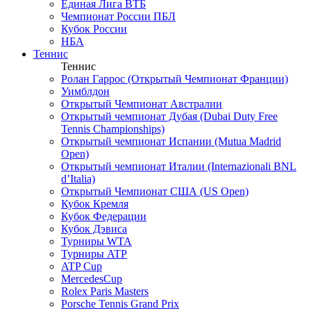
Единая Лига ВТБ
Чемпионат России ПБЛ
Кубок России
НБА
Теннис
Теннис
Ролан Гаррос (Открытый Чемпионат Франции)
Уимблдон
Открытый Чемпионат Австралии
Открытый чемпионат Дубая (Dubai Duty Free
Tennis Championships)
Открытый чемпионат Испании (Mutua Madrid
Open)
Открытый чемпионат Италии (Internazionali BNL
d’Italia)
Открытый Чемпионат США (US Open)
Кубок Кремля
Кубок Федерации
Кубок Дэвиса
Турниры WTA
Турниры ATP
ATP Cup
MercedesCup
Rolex Paris Masters
Porsche Tennis Grand Prix