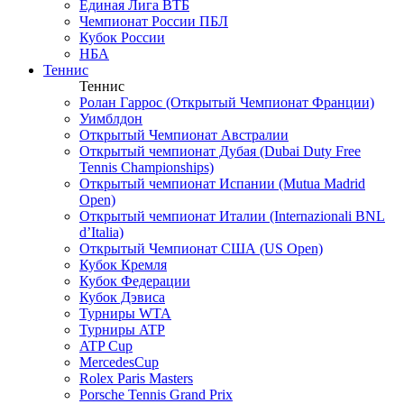
Единая Лига ВТБ
Чемпионат России ПБЛ
Кубок России
НБА
Теннис
Теннис
Ролан Гаррос (Открытый Чемпионат Франции)
Уимблдон
Открытый Чемпионат Австралии
Открытый чемпионат Дубая (Dubai Duty Free
Tennis Championships)
Открытый чемпионат Испании (Mutua Madrid
Open)
Открытый чемпионат Италии (Internazionali BNL
d’Italia)
Открытый Чемпионат США (US Open)
Кубок Кремля
Кубок Федерации
Кубок Дэвиса
Турниры WTA
Турниры ATP
ATP Cup
MercedesCup
Rolex Paris Masters
Porsche Tennis Grand Prix