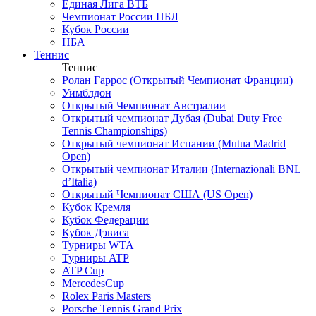
Единая Лига ВТБ
Чемпионат России ПБЛ
Кубок России
НБА
Теннис
Теннис
Ролан Гаррос (Открытый Чемпионат Франции)
Уимблдон
Открытый Чемпионат Австралии
Открытый чемпионат Дубая (Dubai Duty Free
Tennis Championships)
Открытый чемпионат Испании (Mutua Madrid
Open)
Открытый чемпионат Италии (Internazionali BNL
d’Italia)
Открытый Чемпионат США (US Open)
Кубок Кремля
Кубок Федерации
Кубок Дэвиса
Турниры WTA
Турниры ATP
ATP Cup
MercedesCup
Rolex Paris Masters
Porsche Tennis Grand Prix