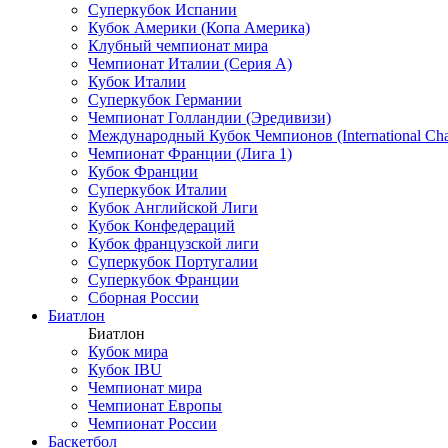
Суперкубок Испании
Кубок Америки (Копа Америка)
Клубный чемпионат мира
Чемпионат Италии (Серия А)
Кубок Италии
Суперкубок Германии
Чемпионат Голландии (Эредивизи)
Международный Кубок Чемпионов (International Ch
Чемпионат Франции (Лига 1)
Кубок Франции
Суперкубок Италии
Кубок Английской Лиги
Кубок Конфедераций
Кубок французской лиги
Суперкубок Португалии
Суперкубок Франции
Сборная России
Биатлон
Биатлон
Кубок мира
Кубок IBU
Чемпионат мира
Чемпионат Европы
Чемпионат России
Баскетбол