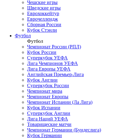
Чешские игры
Шведские игры
Еврохоккейтур
Еврочеллендж
Сборная России
Кубок Стэнли
Футбол
Футбол
Чемпионат России (РПЛ)
Кубок России
Суперкубок УЕФА
Лига Чемпионов УЕФА
Лига Европы УЕФА
Английская Премьер-Лига
Кубок Англии
Суперкубок России
Чемпионат мира
Чемпионат Европы
Чемпионат Испании (Ла Лига)
Кубок Испании
Суперкубок Англии
Лига Наций УЕФА
Товарищеские матчи
Чемпионат Германии (Бундеслига)
Кубок Германии