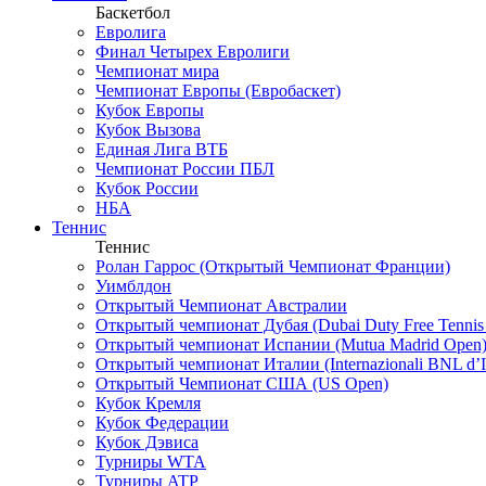
Баскетбол
Евролига
Финал Четырех Евролиги
Чемпионат мира
Чемпионат Европы (Евробаскет)
Кубок Европы
Кубок Вызова
Единая Лига ВТБ
Чемпионат России ПБЛ
Кубок России
НБА
Теннис
Теннис
Ролан Гаррос (Открытый Чемпионат Франции)
Уимблдон
Открытый Чемпионат Австралии
Открытый чемпионат Дубая (Dubai Duty Free Tennis
Открытый чемпионат Испании (Mutua Madrid Open
Открытый чемпионат Италии (Internazionali BNL d’It
Открытый Чемпионат США (US Open)
Кубок Кремля
Кубок Федерации
Кубок Дэвиса
Турниры WTA
Турниры ATP