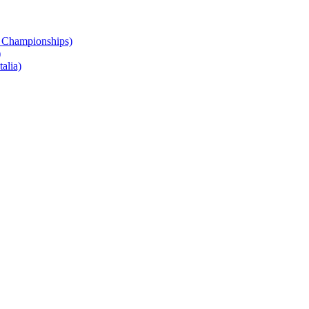
 Championships)
)
alia)