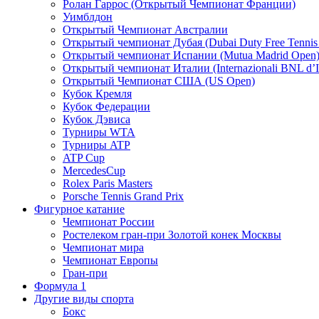
Ролан Гаррос (Открытый Чемпионат Франции)
Уимблдон
Открытый Чемпионат Австралии
Открытый чемпионат Дубая (Dubai Duty Free Tennis
Открытый чемпионат Испании (Mutua Madrid Open
Открытый чемпионат Италии (Internazionali BNL d’It
Открытый Чемпионат США (US Open)
Кубок Кремля
Кубок Федерации
Кубок Дэвиса
Турниры WTA
Турниры ATP
ATP Cup
MercedesCup
Rolex Paris Masters
Porsche Tennis Grand Prix
Фигурное катание
Чемпионат России
Ростелеком гран-при Золотой конек Москвы
Чемпионат мира
Чемпионат Европы
Гран-при
Формула 1
Другие виды спорта
Бокс