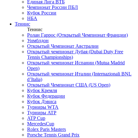
Единая Лига ВТБ
Чемпионат России ПБЛ
Кубок России
НБА
Теннис
Теннис
Ролан Гаррос (Открытый Чемпионат Франции)
Уимблдон
Открытый Чемпионат Австралии
Открытый чемпионат Дубая (Dubai Duty Free
Tennis Championships)
Открытый чемпионат Испании (Mutua Madrid
Open)
Открытый чемпионат Италии (Internazionali BNL
d’Italia)
Открытый Чемпионат США (US Open)
Кубок Кремля
Кубок Федерации
Кубок Дэвиса
Турниры WTA
Турниры ATP
ATP Cup
MercedesCup
Rolex Paris Masters
Porsche Tennis Grand Prix