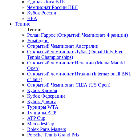
Единая Лига ВТБ
Чемпионат России ПБЛ
Кубок России
НБА
Теннис
Теннис
Ролан Гаррос (Открытый Чемпионат Франции)
Уимблдон
Открытый Чемпионат Австралии
Открытый чемпионат Дубая (Dubai Duty Free
Tennis Championships)
Открытый чемпионат Испании (Mutua Madrid
Open)
Открытый чемпионат Италии (Internazionali BNL
d’Italia)
Открытый Чемпионат США (US Open)
Кубок Кремля
Кубок Федерации
Кубок Дэвиса
Турниры WTA
Турниры ATP
ATP Cup
MercedesCup
Rolex Paris Masters
Porsche Tennis Grand Prix