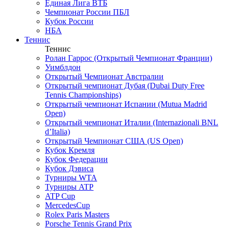
Единая Лига ВТБ
Чемпионат России ПБЛ
Кубок России
НБА
Теннис
Теннис
Ролан Гаррос (Открытый Чемпионат Франции)
Уимблдон
Открытый Чемпионат Австралии
Открытый чемпионат Дубая (Dubai Duty Free
Tennis Championships)
Открытый чемпионат Испании (Mutua Madrid
Open)
Открытый чемпионат Италии (Internazionali BNL
d’Italia)
Открытый Чемпионат США (US Open)
Кубок Кремля
Кубок Федерации
Кубок Дэвиса
Турниры WTA
Турниры ATP
ATP Cup
MercedesCup
Rolex Paris Masters
Porsche Tennis Grand Prix