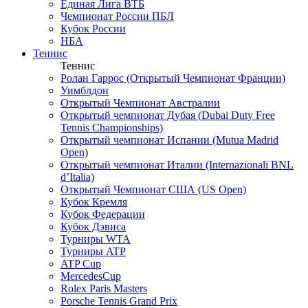
Единая Лига ВТБ
Чемпионат России ПБЛ
Кубок России
НБА
Теннис
Теннис
Ролан Гаррос (Открытый Чемпионат Франции)
Уимблдон
Открытый Чемпионат Австралии
Открытый чемпионат Дубая (Dubai Duty Free
Tennis Championships)
Открытый чемпионат Испании (Mutua Madrid
Open)
Открытый чемпионат Италии (Internazionali BNL
d’Italia)
Открытый Чемпионат США (US Open)
Кубок Кремля
Кубок Федерации
Кубок Дэвиса
Турниры WTA
Турниры ATP
ATP Cup
MercedesCup
Rolex Paris Masters
Porsche Tennis Grand Prix