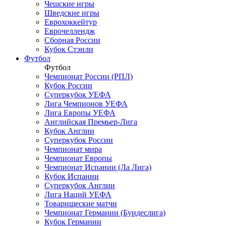
Чешские игры
Шведские игры
Еврохоккейтур
Еврочеллендж
Сборная России
Кубок Стэнли
Футбол
Футбол
Чемпионат России (РПЛ)
Кубок России
Суперкубок УЕФА
Лига Чемпионов УЕФА
Лига Европы УЕФА
Английская Премьер-Лига
Кубок Англии
Суперкубок России
Чемпионат мира
Чемпионат Европы
Чемпионат Испании (Ла Лига)
Кубок Испании
Суперкубок Англии
Лига Наций УЕФА
Товарищеские матчи
Чемпионат Германии (Бундеслига)
Кубок Германии