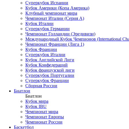
Суперкубок Испании
Кубок Америки (Копа Америка)
Клубный чемпионат мира
Чемпионат Италии (Серия А)
Кубок Италии
Суперкубок Германии
Чемпионат Голландии (Эредивизи)
Международный Кубок Чемпионов (International Ch
Чемпионат Франции (Лига 1)
Кубок Франции
Суперкубок Италии
Кубок Английской Лиги
Кубок Конфедераций
Кубок французской лиги
Суперкубок Португалии
Суперкубок Франции
Сборная России
Биатлон
Биатлон
Кубок мира
Кубок IBU
Чемпионат мира
Чемпионат Европы
Чемпионат России
Баскетбол