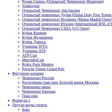
Ролан Гаррос (Открытый Чемпионат Франции)
Уимблдон
Открытый Чемпионат Австралии
Открытый чемпионат Дубая (Dubai Duty Free Tennis
Открытый чемпионат Испании (Mutua Madrid Open
Открытый чемпионат Италии (Internazionali BNL d’It
Открытый Чемпионат США (US Open)
Кубок Кремля
Кубок Федерации
Кубок Дэвиса
Турниры WTA
Турниры ATP
ATP Cup
MercedesCup
Rolex Paris Masters
Porsche Tennis Grand Prix
Фигурное катание
Чемпионат России
Ростелеком гран-при Золотой конек Москвы
Чемпионат мира
Чемпионат Европы
Гран-при
Формула 1
Другие виды спорта
Бокс