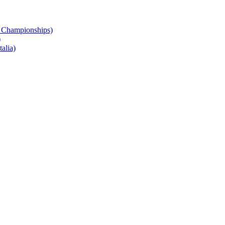
 Championships)
)
alia)