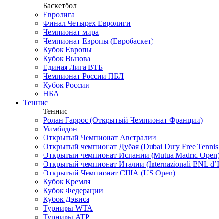
Баскетбол
Евролига
Финал Четырех Евролиги
Чемпионат мира
Чемпионат Европы (Евробаскет)
Кубок Европы
Кубок Вызова
Единая Лига ВТБ
Чемпионат России ПБЛ
Кубок России
НБА
Теннис
Теннис
Ролан Гаррос (Открытый Чемпионат Франции)
Уимблдон
Открытый Чемпионат Австралии
Открытый чемпионат Дубая (Dubai Duty Free Tennis
Открытый чемпионат Испании (Mutua Madrid Open
Открытый чемпионат Италии (Internazionali BNL d’It
Открытый Чемпионат США (US Open)
Кубок Кремля
Кубок Федерации
Кубок Дэвиса
Турниры WTA
Турниры ATP