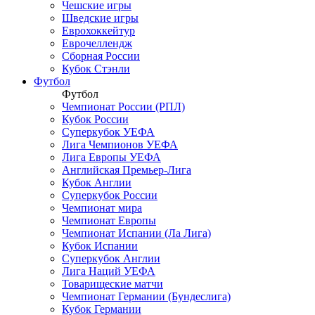
Чешские игры
Шведские игры
Еврохоккейтур
Еврочеллендж
Сборная России
Кубок Стэнли
Футбол
Футбол
Чемпионат России (РПЛ)
Кубок России
Суперкубок УЕФА
Лига Чемпионов УЕФА
Лига Европы УЕФА
Английская Премьер-Лига
Кубок Англии
Суперкубок России
Чемпионат мира
Чемпионат Европы
Чемпионат Испании (Ла Лига)
Кубок Испании
Суперкубок Англии
Лига Наций УЕФА
Товарищеские матчи
Чемпионат Германии (Бундеслига)
Кубок Германии