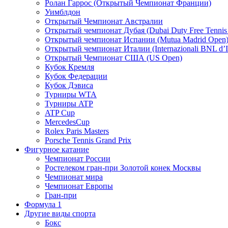
Ролан Гаррос (Открытый Чемпионат Франции)
Уимблдон
Открытый Чемпионат Австралии
Открытый чемпионат Дубая (Dubai Duty Free Tennis
Открытый чемпионат Испании (Mutua Madrid Open
Открытый чемпионат Италии (Internazionali BNL d’It
Открытый Чемпионат США (US Open)
Кубок Кремля
Кубок Федерации
Кубок Дэвиса
Турниры WTA
Турниры ATP
ATP Cup
MercedesCup
Rolex Paris Masters
Porsche Tennis Grand Prix
Фигурное катание
Чемпионат России
Ростелеком гран-при Золотой конек Москвы
Чемпионат мира
Чемпионат Европы
Гран-при
Формула 1
Другие виды спорта
Бокс