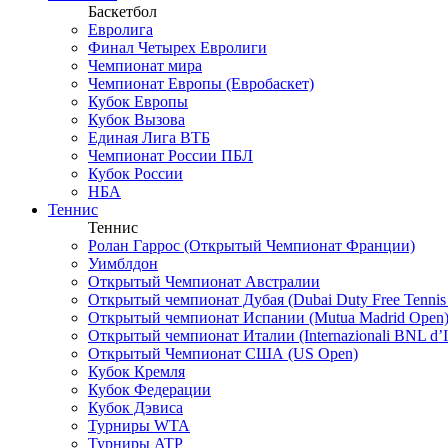
Баскетбол
Евролига
Финал Четырех Евролиги
Чемпионат мира
Чемпионат Европы (Евробаскет)
Кубок Европы
Кубок Вызова
Единая Лига ВТБ
Чемпионат России ПБЛ
Кубок России
НБА
Теннис
Теннис
Ролан Гаррос (Открытый Чемпионат Франции)
Уимблдон
Открытый Чемпионат Австралии
Открытый чемпионат Дубая (Dubai Duty Free Tennis
Открытый чемпионат Испании (Mutua Madrid Open
Открытый чемпионат Италии (Internazionali BNL d’It
Открытый Чемпионат США (US Open)
Кубок Кремля
Кубок Федерации
Кубок Дэвиса
Турниры WTA
Турниры ATP