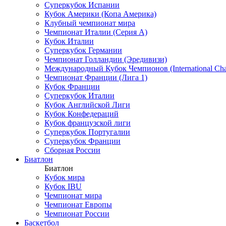
Суперкубок Испании
Кубок Америки (Копа Америка)
Клубный чемпионат мира
Чемпионат Италии (Серия А)
Кубок Италии
Суперкубок Германии
Чемпионат Голландии (Эредивизи)
Международный Кубок Чемпионов (International Ch
Чемпионат Франции (Лига 1)
Кубок Франции
Суперкубок Италии
Кубок Английской Лиги
Кубок Конфедераций
Кубок французской лиги
Суперкубок Португалии
Суперкубок Франции
Сборная России
Биатлон
Биатлон
Кубок мира
Кубок IBU
Чемпионат мира
Чемпионат Европы
Чемпионат России
Баскетбол