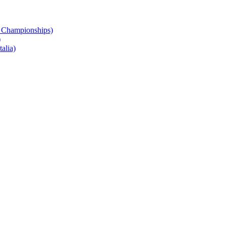
 Championships)
)
alia)