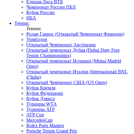
Единая Лига ВТБ
Чемпионат России ПБЛ
Кубок России
НБА
Теннис
Теннис
Ролан Гаррос (Открытый Чемпионат Франции)
Уимблдон
Открытый Чемпионат Австралии
Открытый чемпионат Дубая (Dubai Duty Free
Tennis Championships)
Открытый чемпионат Испании (Mutua Madrid
Open)
Открытый чемпионат Италии (Internazionali BNL
d’Italia)
Открытый Чемпионат США (US Open)
Кубок Кремля
Кубок Федерации
Кубок Дэвиса
Турниры WTA
Турниры ATP
ATP Cup
MercedesCup
Rolex Paris Masters
Porsche Tennis Grand Prix