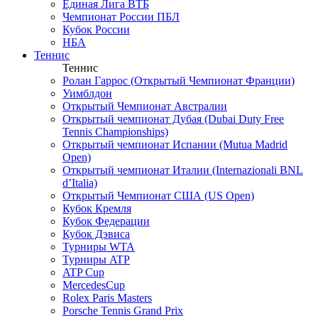
Единая Лига ВТБ
Чемпионат России ПБЛ
Кубок России
НБА
Теннис
Теннис
Ролан Гаррос (Открытый Чемпионат Франции)
Уимблдон
Открытый Чемпионат Австралии
Открытый чемпионат Дубая (Dubai Duty Free
Tennis Championships)
Открытый чемпионат Испании (Mutua Madrid
Open)
Открытый чемпионат Италии (Internazionali BNL
d’Italia)
Открытый Чемпионат США (US Open)
Кубок Кремля
Кубок Федерации
Кубок Дэвиса
Турниры WTA
Турниры ATP
ATP Cup
MercedesCup
Rolex Paris Masters
Porsche Tennis Grand Prix