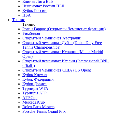
Единая Лига ВТБ
Чемпионат России ПБЛ
Кубок России
НБА
Теннис
Теннис
Ролан Гаррос (Открытый Чемпионат Франции)
Уимблдон
Открытый Чемпионат Австралии
Открытый чемпионат Дубая (Dubai Duty Free
Tennis Championships)
Открытый чемпионат Испании (Mutua Madrid
Open)
Открытый чемпионат Италии (Internazionali BNL
d’Italia)
Открытый Чемпионат США (US Open)
Кубок Кремля
Кубок Федерации
Кубок Дэвиса
Турниры WTA
Турниры ATP
ATP Cup
MercedesCup
Rolex Paris Masters
Porsche Tennis Grand Prix