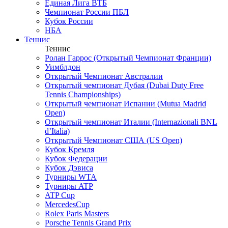
Единая Лига ВТБ
Чемпионат России ПБЛ
Кубок России
НБА
Теннис
Теннис
Ролан Гаррос (Открытый Чемпионат Франции)
Уимблдон
Открытый Чемпионат Австралии
Открытый чемпионат Дубая (Dubai Duty Free
Tennis Championships)
Открытый чемпионат Испании (Mutua Madrid
Open)
Открытый чемпионат Италии (Internazionali BNL
d’Italia)
Открытый Чемпионат США (US Open)
Кубок Кремля
Кубок Федерации
Кубок Дэвиса
Турниры WTA
Турниры ATP
ATP Cup
MercedesCup
Rolex Paris Masters
Porsche Tennis Grand Prix