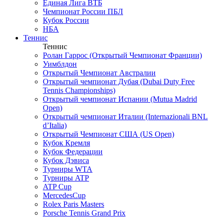
Единая Лига ВТБ
Чемпионат России ПБЛ
Кубок России
НБА
Теннис
Теннис
Ролан Гаррос (Открытый Чемпионат Франции)
Уимблдон
Открытый Чемпионат Австралии
Открытый чемпионат Дубая (Dubai Duty Free
Tennis Championships)
Открытый чемпионат Испании (Mutua Madrid
Open)
Открытый чемпионат Италии (Internazionali BNL
d’Italia)
Открытый Чемпионат США (US Open)
Кубок Кремля
Кубок Федерации
Кубок Дэвиса
Турниры WTA
Турниры ATP
ATP Cup
MercedesCup
Rolex Paris Masters
Porsche Tennis Grand Prix