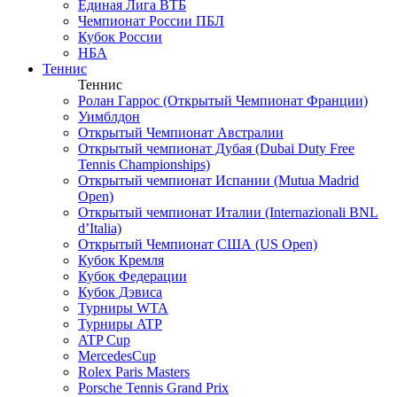
Единая Лига ВТБ
Чемпионат России ПБЛ
Кубок России
НБА
Теннис
Теннис
Ролан Гаррос (Открытый Чемпионат Франции)
Уимблдон
Открытый Чемпионат Австралии
Открытый чемпионат Дубая (Dubai Duty Free
Tennis Championships)
Открытый чемпионат Испании (Mutua Madrid
Open)
Открытый чемпионат Италии (Internazionali BNL
d’Italia)
Открытый Чемпионат США (US Open)
Кубок Кремля
Кубок Федерации
Кубок Дэвиса
Турниры WTA
Турниры ATP
ATP Cup
MercedesCup
Rolex Paris Masters
Porsche Tennis Grand Prix