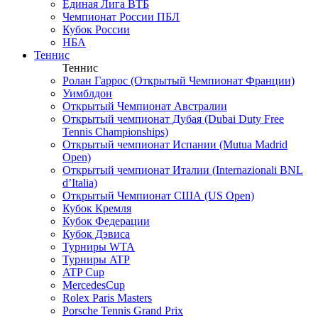
Единая Лига ВТБ
Чемпионат России ПБЛ
Кубок России
НБА
Теннис
Теннис
Ролан Гаррос (Открытый Чемпионат Франции)
Уимблдон
Открытый Чемпионат Австралии
Открытый чемпионат Дубая (Dubai Duty Free
Tennis Championships)
Открытый чемпионат Испании (Mutua Madrid
Open)
Открытый чемпионат Италии (Internazionali BNL
d’Italia)
Открытый Чемпионат США (US Open)
Кубок Кремля
Кубок Федерации
Кубок Дэвиса
Турниры WTA
Турниры ATP
ATP Cup
MercedesCup
Rolex Paris Masters
Porsche Tennis Grand Prix