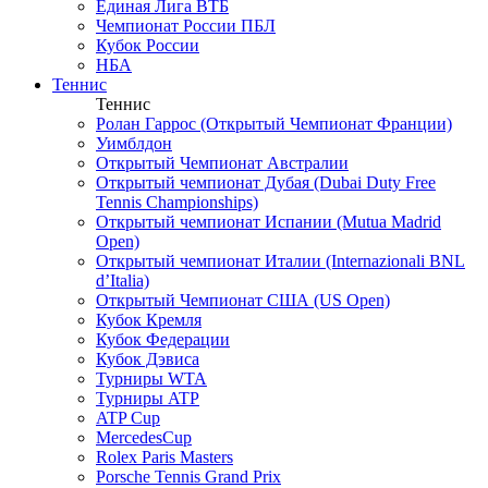
Единая Лига ВТБ
Чемпионат России ПБЛ
Кубок России
НБА
Теннис
Теннис
Ролан Гаррос (Открытый Чемпионат Франции)
Уимблдон
Открытый Чемпионат Австралии
Открытый чемпионат Дубая (Dubai Duty Free
Tennis Championships)
Открытый чемпионат Испании (Mutua Madrid
Open)
Открытый чемпионат Италии (Internazionali BNL
d’Italia)
Открытый Чемпионат США (US Open)
Кубок Кремля
Кубок Федерации
Кубок Дэвиса
Турниры WTA
Турниры ATP
ATP Cup
MercedesCup
Rolex Paris Masters
Porsche Tennis Grand Prix