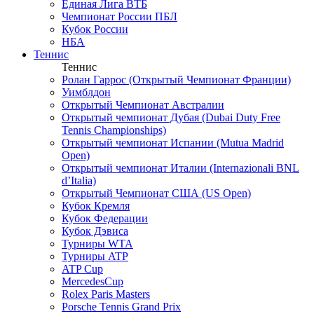
Единая Лига ВТБ
Чемпионат России ПБЛ
Кубок России
НБА
Теннис
Теннис
Ролан Гаррос (Открытый Чемпионат Франции)
Уимблдон
Открытый Чемпионат Австралии
Открытый чемпионат Дубая (Dubai Duty Free
Tennis Championships)
Открытый чемпионат Испании (Mutua Madrid
Open)
Открытый чемпионат Италии (Internazionali BNL
d’Italia)
Открытый Чемпионат США (US Open)
Кубок Кремля
Кубок Федерации
Кубок Дэвиса
Турниры WTA
Турниры ATP
ATP Cup
MercedesCup
Rolex Paris Masters
Porsche Tennis Grand Prix