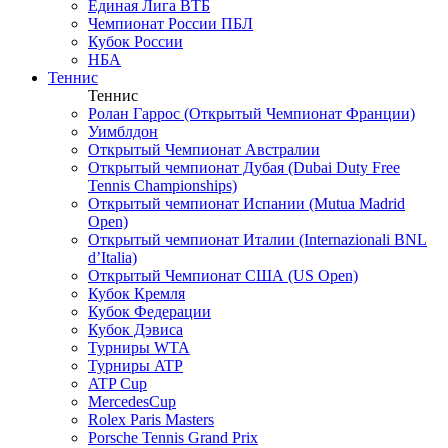
Единая Лига ВТБ
Чемпионат России ПБЛ
Кубок России
НБА
Теннис
Теннис
Ролан Гаррос (Открытый Чемпионат Франции)
Уимблдон
Открытый Чемпионат Австралии
Открытый чемпионат Дубая (Dubai Duty Free
Tennis Championships)
Открытый чемпионат Испании (Mutua Madrid
Open)
Открытый чемпионат Италии (Internazionali BNL
d’Italia)
Открытый Чемпионат США (US Open)
Кубок Кремля
Кубок Федерации
Кубок Дэвиса
Турниры WTA
Турниры ATP
ATP Cup
MercedesCup
Rolex Paris Masters
Porsche Tennis Grand Prix