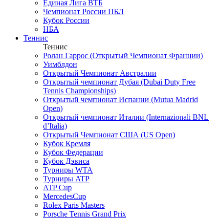
Единая Лига ВТБ
Чемпионат России ПБЛ
Кубок России
НБА
Теннис
Теннис
Ролан Гаррос (Открытый Чемпионат Франции)
Уимблдон
Открытый Чемпионат Австралии
Открытый чемпионат Дубая (Dubai Duty Free
Tennis Championships)
Открытый чемпионат Испании (Mutua Madrid
Open)
Открытый чемпионат Италии (Internazionali BNL
d’Italia)
Открытый Чемпионат США (US Open)
Кубок Кремля
Кубок Федерации
Кубок Дэвиса
Турниры WTA
Турниры ATP
ATP Cup
MercedesCup
Rolex Paris Masters
Porsche Tennis Grand Prix