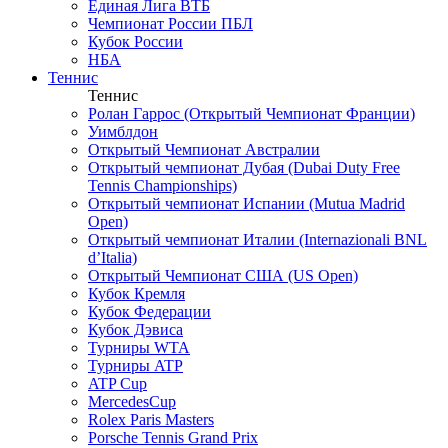
Единая Лига ВТБ
Чемпионат России ПБЛ
Кубок России
НБА
Теннис
Теннис
Ролан Гаррос (Открытый Чемпионат Франции)
Уимблдон
Открытый Чемпионат Австралии
Открытый чемпионат Дубая (Dubai Duty Free
Tennis Championships)
Открытый чемпионат Испании (Mutua Madrid
Open)
Открытый чемпионат Италии (Internazionali BNL
d’Italia)
Открытый Чемпионат США (US Open)
Кубок Кремля
Кубок Федерации
Кубок Дэвиса
Турниры WTA
Турниры ATP
ATP Cup
MercedesCup
Rolex Paris Masters
Porsche Tennis Grand Prix