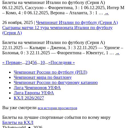
Билеты на чемпионат Италии по футболу (Серия А)
06.12.2025, Сассуоло – Фиорентина, 3 : 1 06.12.2025, Интер М
– Комо, 4 : 0 06.12.2025, Верона – Аталанта, 3 : 1 …
→
26 ноября, 2025
|
Чемпионат Италии по футболу (Серия А)
Сыграны матчи 12 тура чемпионата Италии по футболу
(Серия А)
Билеты на чемпионат Италии по футболу (Серия А)
22.11.2025 — Кальяри – Дженоа, 3 : 3 22.11.2025 — Удинезе –
Болонья, 0 : 3 22.11.2025 — Фиорентина – Ювентус, 1 …
→
« Первая
«
...
2
3
4
5
6
...
10
...
»
Последняя »
Чемпионат России по футболу (РПЛ)
Чемпионат мира по биатлону
Чемпионат России по фигурному катанию
Лига Чемпионов УЕФА
Лига Европы УЕФА
КХЛ 2026/2027
Вы уже смотрели
вся история просмотров
Билеты на лучшие спортивные события по всему миру
Билеты на КХЛ
Ticketsworld
●
2026