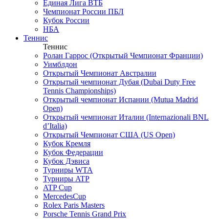
Единая Лига ВТБ
Чемпионат России ПБЛ
Кубок России
НБА
Теннис
Теннис
Ролан Гаррос (Открытый Чемпионат Франции)
Уимблдон
Открытый Чемпионат Австралии
Открытый чемпионат Дубая (Dubai Duty Free
Tennis Championships)
Открытый чемпионат Испании (Mutua Madrid
Open)
Открытый чемпионат Италии (Internazionali BNL
d’Italia)
Открытый Чемпионат США (US Open)
Кубок Кремля
Кубок Федерации
Кубок Дэвиса
Турниры WTA
Турниры ATP
ATP Cup
MercedesCup
Rolex Paris Masters
Porsche Tennis Grand Prix