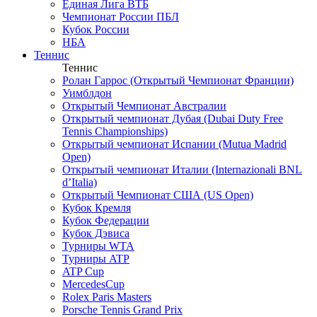
Единая Лига ВТБ
Чемпионат России ПБЛ
Кубок России
НБА
Теннис
Теннис
Ролан Гаррос (Открытый Чемпионат Франции)
Уимблдон
Открытый Чемпионат Австралии
Открытый чемпионат Дубая (Dubai Duty Free
Tennis Championships)
Открытый чемпионат Испании (Mutua Madrid
Open)
Открытый чемпионат Италии (Internazionali BNL
d’Italia)
Открытый Чемпионат США (US Open)
Кубок Кремля
Кубок Федерации
Кубок Дэвиса
Турниры WTA
Турниры ATP
ATP Cup
MercedesCup
Rolex Paris Masters
Porsche Tennis Grand Prix