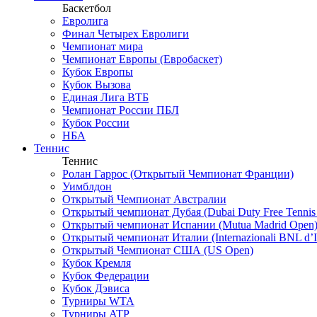
Баскетбол
Евролига
Финал Четырех Евролиги
Чемпионат мира
Чемпионат Европы (Евробаскет)
Кубок Европы
Кубок Вызова
Единая Лига ВТБ
Чемпионат России ПБЛ
Кубок России
НБА
Теннис
Теннис
Ролан Гаррос (Открытый Чемпионат Франции)
Уимблдон
Открытый Чемпионат Австралии
Открытый чемпионат Дубая (Dubai Duty Free Tennis
Открытый чемпионат Испании (Mutua Madrid Open
Открытый чемпионат Италии (Internazionali BNL d’It
Открытый Чемпионат США (US Open)
Кубок Кремля
Кубок Федерации
Кубок Дэвиса
Турниры WTA
Турниры ATP