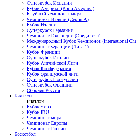
Суперкубок Испании
Кубок Америки (Копа Америка)
Клубный чемпионат мира
Чемпионат Италии (Серия А)
Кубок Италии
Суперкубок Германии
Чемпионат Голландии (Эредивизи)
Международный Кубок Чемпионов (International Ch
Чемпионат Франции (Лига 1)
Кубок Франции
Суперкубок Италии
Кубок Английской Лиги
Кубок Конфедераций
Кубок французской лиги
Суперкубок Португалии
Суперкубок Франции
Сборная России
Биатлон
Биатлон
Кубок мира
Кубок IBU
Чемпионат мира
Чемпионат Европы
Чемпионат России
Баскетбол