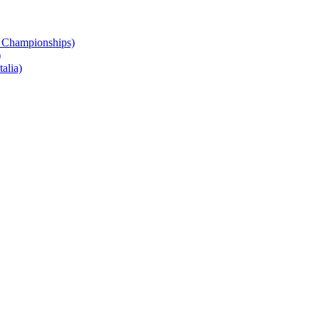
 Championships)
)
alia)