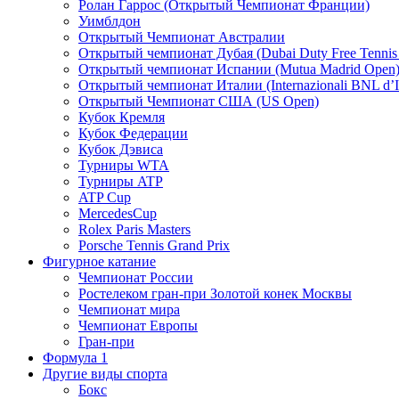
Ролан Гаррос (Открытый Чемпионат Франции)
Уимблдон
Открытый Чемпионат Австралии
Открытый чемпионат Дубая (Dubai Duty Free Tennis
Открытый чемпионат Испании (Mutua Madrid Open
Открытый чемпионат Италии (Internazionali BNL d’It
Открытый Чемпионат США (US Open)
Кубок Кремля
Кубок Федерации
Кубок Дэвиса
Турниры WTA
Турниры ATP
ATP Cup
MercedesCup
Rolex Paris Masters
Porsche Tennis Grand Prix
Фигурное катание
Чемпионат России
Ростелеком гран-при Золотой конек Москвы
Чемпионат мира
Чемпионат Европы
Гран-при
Формула 1
Другие виды спорта
Бокс