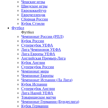
Чешские игры
Шведские игры
Еврохоккейтур
Еврочеллендж
Сборная России
Кубок Стэнли
Футбол
Футбол
Чемпионат России (РПЛ)
Кубок России
Суперкубок УЕФА
Лига Чемпионов УЕФА
Лига Европы УЕФА
Английская Премьер-Лига
Кубок Англии
Суперкубок России
Чемпионат мира
Чемпионат Европы
Чемпионат Испании (Ла Лига)
Кубок Испании
Суперкубок Англии
Лига Наций УЕФА
Товарищеские матчи
Чемпионат Германии (Бундеслига)
Кубок Германии