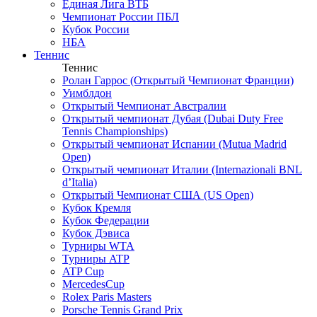
Единая Лига ВТБ
Чемпионат России ПБЛ
Кубок России
НБА
Теннис
Теннис
Ролан Гаррос (Открытый Чемпионат Франции)
Уимблдон
Открытый Чемпионат Австралии
Открытый чемпионат Дубая (Dubai Duty Free
Tennis Championships)
Открытый чемпионат Испании (Mutua Madrid
Open)
Открытый чемпионат Италии (Internazionali BNL
d’Italia)
Открытый Чемпионат США (US Open)
Кубок Кремля
Кубок Федерации
Кубок Дэвиса
Турниры WTA
Турниры ATP
ATP Cup
MercedesCup
Rolex Paris Masters
Porsche Tennis Grand Prix