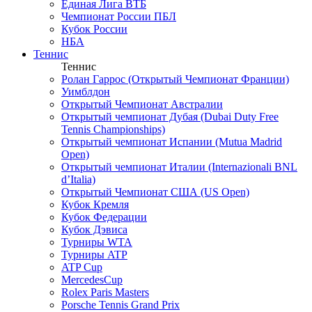
Единая Лига ВТБ
Чемпионат России ПБЛ
Кубок России
НБА
Теннис
Теннис
Ролан Гаррос (Открытый Чемпионат Франции)
Уимблдон
Открытый Чемпионат Австралии
Открытый чемпионат Дубая (Dubai Duty Free
Tennis Championships)
Открытый чемпионат Испании (Mutua Madrid
Open)
Открытый чемпионат Италии (Internazionali BNL
d’Italia)
Открытый Чемпионат США (US Open)
Кубок Кремля
Кубок Федерации
Кубок Дэвиса
Турниры WTA
Турниры ATP
ATP Cup
MercedesCup
Rolex Paris Masters
Porsche Tennis Grand Prix