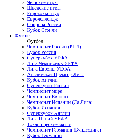
Чешские игры
Шведские игры
Еврохоккейтур
Еврочеллендж
Сборная России
Кубок Стэнли
Футбол
Футбол
Чемпионат России (РПЛ)
Кубок России
Суперкубок УЕФА
Лига Чемпионов УЕФА
Лига Европы УЕФА
Английская Премьер-Лига
Кубок Англии
Суперкубок России
Чемпионат мира
Чемпионат Европы
Чемпионат Испании (Ла Лига)
Кубок Испании
Суперкубок Англии
Лига Наций УЕФА
Товарищеские матчи
Чемпионат Германии (Бундеслига)
Кубок Германии