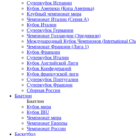
Суперкубок Испании
Кубок Америки (Копа Америка)
Клубный чемпионат мира
Чемпионат Италии (Серия А)
Кубок Италии
Суперкубок Германии
Чемпионат Голландии (Эредивизи)
Международный Кубок Чемпионов (International Ch
Чемпионат Франции (Лига 1)
Кубок Франции
Суперкубок Италии
Кубок Английской Лиги
Кубок Конфедераций
Кубок французской лиги
Суперкубок Португалии
Суперкубок Франции
Сборная России
Биатлон
Биатлон
Кубок мира
Кубок IBU
Чемпионат мира
Чемпионат Европы
Чемпионат России
Баскетбол