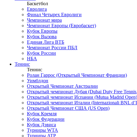
Баскетбол
Евролига
Финал Четырех Евролиги
Чемпионат мира
Чемпионат Европы (Евробаскет)
Кубок Европы
Кубок Вызова
Единая Лига ВТБ
Чемпионат России ПБЛ
Кубок России
НБА
Теннис
Теннис
Ролан Гаррос (Открытый Чемпионат Франции)
Уимблдон
Открытый Чемпионат Австралии
Открытый чемпионат Дубая (Dubai Duty Free Tennis
Открытый чемпионат Испании (Mutua Madrid Open
Открытый чемпионат Италии (Internazionali BNL d’It
Открытый Чемпионат США (US Open)
Кубок Кремля
Кубок Федерации
Кубок Дэвиса
Турниры WTA
Турниры ATP