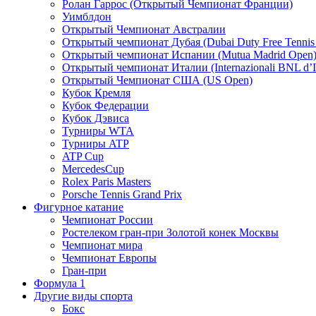
Ролан Гаррос (Открытый Чемпионат Франции)
Уимблдон
Открытый Чемпионат Австралии
Открытый чемпионат Дубая (Dubai Duty Free Tennis
Открытый чемпионат Испании (Mutua Madrid Open
Открытый чемпионат Италии (Internazionali BNL d’It
Открытый Чемпионат США (US Open)
Кубок Кремля
Кубок Федерации
Кубок Дэвиса
Турниры WTA
Турниры ATP
ATP Cup
MercedesCup
Rolex Paris Masters
Porsche Tennis Grand Prix
Фигурное катание
Чемпионат России
Ростелеком гран-при Золотой конек Москвы
Чемпионат мира
Чемпионат Европы
Гран-при
Формула 1
Другие виды спорта
Бокс