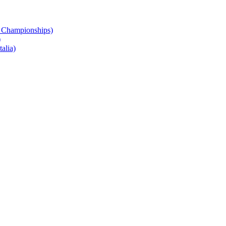
 Championships)
)
alia)