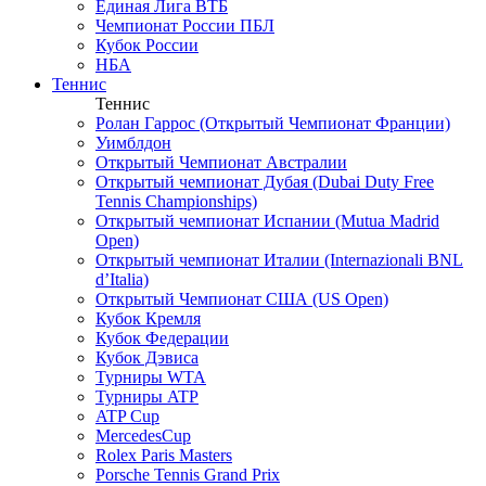
Единая Лига ВТБ
Чемпионат России ПБЛ
Кубок России
НБА
Теннис
Теннис
Ролан Гаррос (Открытый Чемпионат Франции)
Уимблдон
Открытый Чемпионат Австралии
Открытый чемпионат Дубая (Dubai Duty Free
Tennis Championships)
Открытый чемпионат Испании (Mutua Madrid
Open)
Открытый чемпионат Италии (Internazionali BNL
d’Italia)
Открытый Чемпионат США (US Open)
Кубок Кремля
Кубок Федерации
Кубок Дэвиса
Турниры WTA
Турниры ATP
ATP Cup
MercedesCup
Rolex Paris Masters
Porsche Tennis Grand Prix