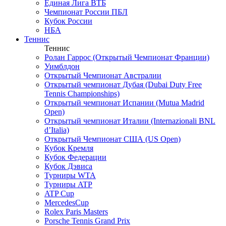
Единая Лига ВТБ
Чемпионат России ПБЛ
Кубок России
НБА
Теннис
Теннис
Ролан Гаррос (Открытый Чемпионат Франции)
Уимблдон
Открытый Чемпионат Австралии
Открытый чемпионат Дубая (Dubai Duty Free
Tennis Championships)
Открытый чемпионат Испании (Mutua Madrid
Open)
Открытый чемпионат Италии (Internazionali BNL
d’Italia)
Открытый Чемпионат США (US Open)
Кубок Кремля
Кубок Федерации
Кубок Дэвиса
Турниры WTA
Турниры ATP
ATP Cup
MercedesCup
Rolex Paris Masters
Porsche Tennis Grand Prix