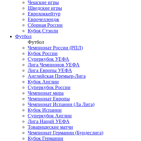
Чешские игры
Шведские игры
Еврохоккейтур
Еврочеллендж
Сборная России
Кубок Стэнли
Футбол
Футбол
Чемпионат России (РПЛ)
Кубок России
Суперкубок УЕФА
Лига Чемпионов УЕФА
Лига Европы УЕФА
Английская Премьер-Лига
Кубок Англии
Суперкубок России
Чемпионат мира
Чемпионат Европы
Чемпионат Испании (Ла Лига)
Кубок Испании
Суперкубок Англии
Лига Наций УЕФА
Товарищеские матчи
Чемпионат Германии (Бундеслига)
Кубок Германии