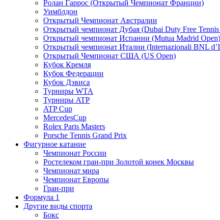
Ролан Гаррос (Открытый Чемпионат Франции)
Уимблдон
Открытый Чемпионат Австралии
Открытый чемпионат Дубая (Dubai Duty Free Tennis
Открытый чемпионат Испании (Mutua Madrid Open
Открытый чемпионат Италии (Internazionali BNL d’It
Открытый Чемпионат США (US Open)
Кубок Кремля
Кубок Федерации
Кубок Дэвиса
Турниры WTA
Турниры ATP
ATP Cup
MercedesCup
Rolex Paris Masters
Porsche Tennis Grand Prix
Фигурное катание
Чемпионат России
Ростелеком гран-при Золотой конек Москвы
Чемпионат мира
Чемпионат Европы
Гран-при
Формула 1
Другие виды спорта
Бокс