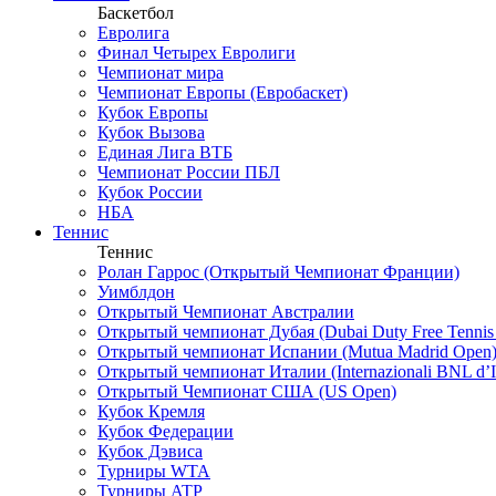
Баскетбол
Евролига
Финал Четырех Евролиги
Чемпионат мира
Чемпионат Европы (Евробаскет)
Кубок Европы
Кубок Вызова
Единая Лига ВТБ
Чемпионат России ПБЛ
Кубок России
НБА
Теннис
Теннис
Ролан Гаррос (Открытый Чемпионат Франции)
Уимблдон
Открытый Чемпионат Австралии
Открытый чемпионат Дубая (Dubai Duty Free Tennis
Открытый чемпионат Испании (Mutua Madrid Open
Открытый чемпионат Италии (Internazionali BNL d’It
Открытый Чемпионат США (US Open)
Кубок Кремля
Кубок Федерации
Кубок Дэвиса
Турниры WTA
Турниры ATP