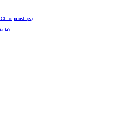
 Championships)
)
alia)