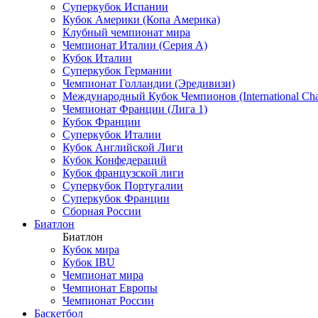
Суперкубок Испании
Кубок Америки (Копа Америка)
Клубный чемпионат мира
Чемпионат Италии (Серия А)
Кубок Италии
Суперкубок Германии
Чемпионат Голландии (Эредивизи)
Международный Кубок Чемпионов (International Ch
Чемпионат Франции (Лига 1)
Кубок Франции
Суперкубок Италии
Кубок Английской Лиги
Кубок Конфедераций
Кубок французской лиги
Суперкубок Португалии
Суперкубок Франции
Сборная России
Биатлон
Биатлон
Кубок мира
Кубок IBU
Чемпионат мира
Чемпионат Европы
Чемпионат России
Баскетбол