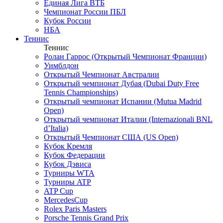
Единая Лига ВТБ
Чемпионат России ПБЛ
Кубок России
НБА
Теннис
Теннис
Ролан Гаррос (Открытый Чемпионат Франции)
Уимблдон
Открытый Чемпионат Австралии
Открытый чемпионат Дубая (Dubai Duty Free
Tennis Championships)
Открытый чемпионат Испании (Mutua Madrid
Open)
Открытый чемпионат Италии (Internazionali BNL
d’Italia)
Открытый Чемпионат США (US Open)
Кубок Кремля
Кубок Федерации
Кубок Дэвиса
Турниры WTA
Турниры ATP
ATP Cup
MercedesCup
Rolex Paris Masters
Porsche Tennis Grand Prix