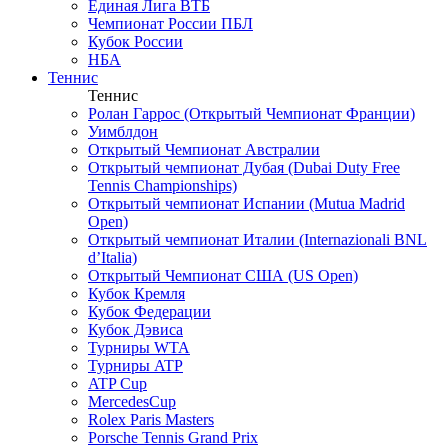
Единая Лига ВТБ
Чемпионат России ПБЛ
Кубок России
НБА
Теннис
Теннис
Ролан Гаррос (Открытый Чемпионат Франции)
Уимблдон
Открытый Чемпионат Австралии
Открытый чемпионат Дубая (Dubai Duty Free
Tennis Championships)
Открытый чемпионат Испании (Mutua Madrid
Open)
Открытый чемпионат Италии (Internazionali BNL
d’Italia)
Открытый Чемпионат США (US Open)
Кубок Кремля
Кубок Федерации
Кубок Дэвиса
Турниры WTA
Турниры ATP
ATP Cup
MercedesCup
Rolex Paris Masters
Porsche Tennis Grand Prix