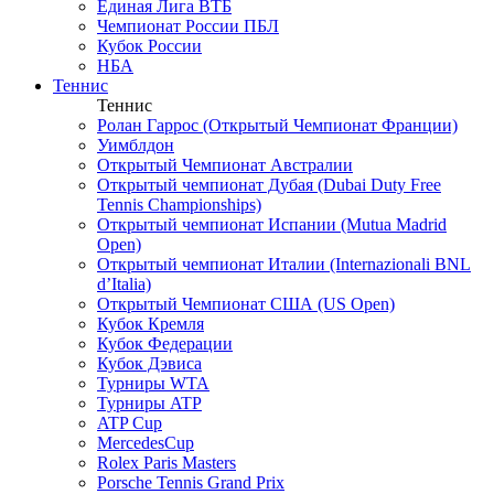
Единая Лига ВТБ
Чемпионат России ПБЛ
Кубок России
НБА
Теннис
Теннис
Ролан Гаррос (Открытый Чемпионат Франции)
Уимблдон
Открытый Чемпионат Австралии
Открытый чемпионат Дубая (Dubai Duty Free
Tennis Championships)
Открытый чемпионат Испании (Mutua Madrid
Open)
Открытый чемпионат Италии (Internazionali BNL
d’Italia)
Открытый Чемпионат США (US Open)
Кубок Кремля
Кубок Федерации
Кубок Дэвиса
Турниры WTA
Турниры ATP
ATP Cup
MercedesCup
Rolex Paris Masters
Porsche Tennis Grand Prix