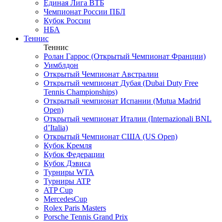
Единая Лига ВТБ
Чемпионат России ПБЛ
Кубок России
НБА
Теннис
Теннис
Ролан Гаррос (Открытый Чемпионат Франции)
Уимблдон
Открытый Чемпионат Австралии
Открытый чемпионат Дубая (Dubai Duty Free
Tennis Championships)
Открытый чемпионат Испании (Mutua Madrid
Open)
Открытый чемпионат Италии (Internazionali BNL
d’Italia)
Открытый Чемпионат США (US Open)
Кубок Кремля
Кубок Федерации
Кубок Дэвиса
Турниры WTA
Турниры ATP
ATP Cup
MercedesCup
Rolex Paris Masters
Porsche Tennis Grand Prix