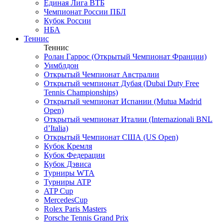
Единая Лига ВТБ
Чемпионат России ПБЛ
Кубок России
НБА
Теннис
Теннис
Ролан Гаррос (Открытый Чемпионат Франции)
Уимблдон
Открытый Чемпионат Австралии
Открытый чемпионат Дубая (Dubai Duty Free
Tennis Championships)
Открытый чемпионат Испании (Mutua Madrid
Open)
Открытый чемпионат Италии (Internazionali BNL
d’Italia)
Открытый Чемпионат США (US Open)
Кубок Кремля
Кубок Федерации
Кубок Дэвиса
Турниры WTA
Турниры ATP
ATP Cup
MercedesCup
Rolex Paris Masters
Porsche Tennis Grand Prix