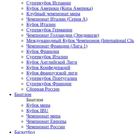
Суперкубок Испании
Кубок Америки (Копа Америка)
Клубный чемпионат мира
Чемпионат Италии (Серия А)
Кубок Италии
Суперкубок Германии
Чемпионат Голландии (Эредивизи)
Международный Кубок Чемпионов (International Ch
Чемпионат Франции (Лига 1)
Кубок Франции
Суперкубок Италии
Кубок Английской Лиги
Кубок Конфедераций
Кубок французской лиги
Суперкубок Португалии
Суперкубок Франции
Сборная России
Биатлон
Биатлон
Кубок мира
Кубок IBU
Чемпионат мира
Чемпионат Европы
Чемпионат России
Баскетбол