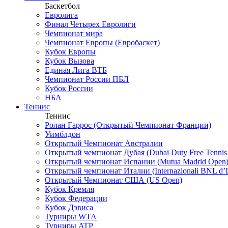
Баскетбол
Евролига
Финал Четырех Евролиги
Чемпионат мира
Чемпионат Европы (Евробаскет)
Кубок Европы
Кубок Вызова
Единая Лига ВТБ
Чемпионат России ПБЛ
Кубок России
НБА
Теннис
Теннис
Ролан Гаррос (Открытый Чемпионат Франции)
Уимблдон
Открытый Чемпионат Австралии
Открытый чемпионат Дубая (Dubai Duty Free Tennis
Открытый чемпионат Испании (Mutua Madrid Open
Открытый чемпионат Италии (Internazionali BNL d’It
Открытый Чемпионат США (US Open)
Кубок Кремля
Кубок Федерации
Кубок Дэвиса
Турниры WTA
Турниры ATP