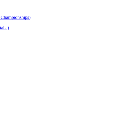
 Championships)
)
alia)