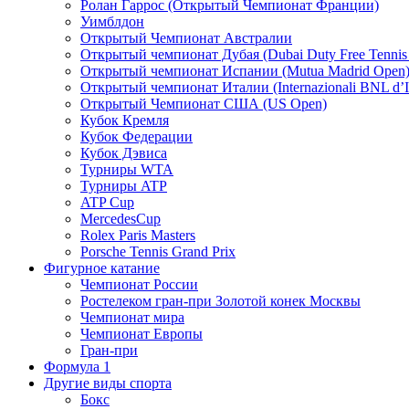
Ролан Гаррос (Открытый Чемпионат Франции)
Уимблдон
Открытый Чемпионат Австралии
Открытый чемпионат Дубая (Dubai Duty Free Tennis
Открытый чемпионат Испании (Mutua Madrid Open
Открытый чемпионат Италии (Internazionali BNL d’It
Открытый Чемпионат США (US Open)
Кубок Кремля
Кубок Федерации
Кубок Дэвиса
Турниры WTA
Турниры ATP
ATP Cup
MercedesCup
Rolex Paris Masters
Porsche Tennis Grand Prix
Фигурное катание
Чемпионат России
Ростелеком гран-при Золотой конек Москвы
Чемпионат мира
Чемпионат Европы
Гран-при
Формула 1
Другие виды спорта
Бокс