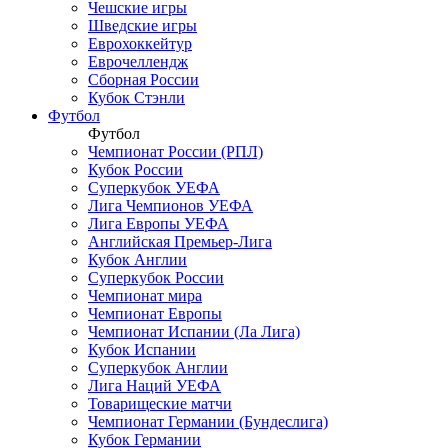
Чешские игры
Шведские игры
Еврохоккейтур
Еврочеллендж
Сборная России
Кубок Стэнли
Футбол
Футбол
Чемпионат России (РПЛ)
Кубок России
Суперкубок УЕФА
Лига Чемпионов УЕФА
Лига Европы УЕФА
Английская Премьер-Лига
Кубок Англии
Суперкубок России
Чемпионат мира
Чемпионат Европы
Чемпионат Испании (Ла Лига)
Кубок Испании
Суперкубок Англии
Лига Наций УЕФА
Товарищеские матчи
Чемпионат Германии (Бундеслига)
Кубок Германии