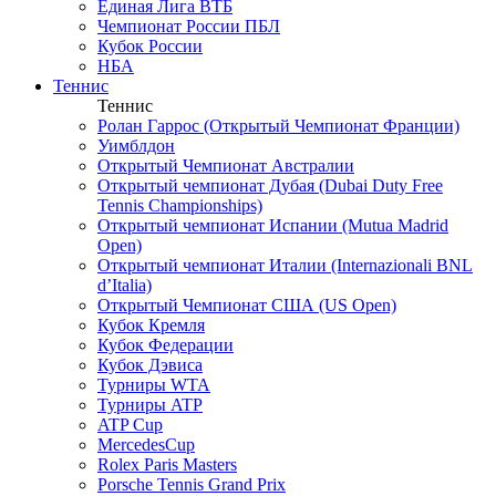
Единая Лига ВТБ
Чемпионат России ПБЛ
Кубок России
НБА
Теннис
Теннис
Ролан Гаррос (Открытый Чемпионат Франции)
Уимблдон
Открытый Чемпионат Австралии
Открытый чемпионат Дубая (Dubai Duty Free
Tennis Championships)
Открытый чемпионат Испании (Mutua Madrid
Open)
Открытый чемпионат Италии (Internazionali BNL
d’Italia)
Открытый Чемпионат США (US Open)
Кубок Кремля
Кубок Федерации
Кубок Дэвиса
Турниры WTA
Турниры ATP
ATP Cup
MercedesCup
Rolex Paris Masters
Porsche Tennis Grand Prix