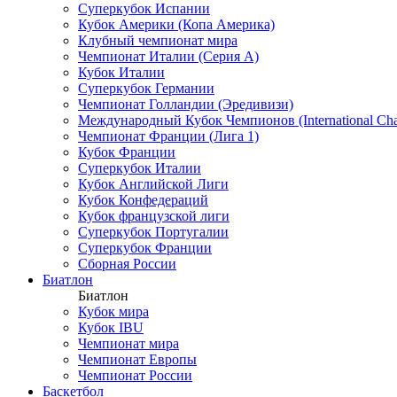
Суперкубок Испании
Кубок Америки (Копа Америка)
Клубный чемпионат мира
Чемпионат Италии (Серия А)
Кубок Италии
Суперкубок Германии
Чемпионат Голландии (Эредивизи)
Международный Кубок Чемпионов (International Ch
Чемпионат Франции (Лига 1)
Кубок Франции
Суперкубок Италии
Кубок Английской Лиги
Кубок Конфедераций
Кубок французской лиги
Суперкубок Португалии
Суперкубок Франции
Сборная России
Биатлон
Биатлон
Кубок мира
Кубок IBU
Чемпионат мира
Чемпионат Европы
Чемпионат России
Баскетбол