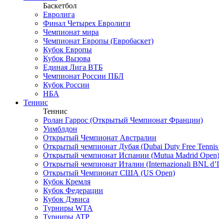
Баскетбол
Евролига
Финал Четырех Евролиги
Чемпионат мира
Чемпионат Европы (Евробаскет)
Кубок Европы
Кубок Вызова
Единая Лига ВТБ
Чемпионат России ПБЛ
Кубок России
НБА
Теннис
Теннис
Ролан Гаррос (Открытый Чемпионат Франции)
Уимблдон
Открытый Чемпионат Австралии
Открытый чемпионат Дубая (Dubai Duty Free Tennis
Открытый чемпионат Испании (Mutua Madrid Open
Открытый чемпионат Италии (Internazionali BNL d’It
Открытый Чемпионат США (US Open)
Кубок Кремля
Кубок Федерации
Кубок Дэвиса
Турниры WTA
Турниры ATP