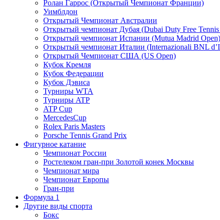
Ролан Гаррос (Открытый Чемпионат Франции)
Уимблдон
Открытый Чемпионат Австралии
Открытый чемпионат Дубая (Dubai Duty Free Tennis
Открытый чемпионат Испании (Mutua Madrid Open
Открытый чемпионат Италии (Internazionali BNL d’It
Открытый Чемпионат США (US Open)
Кубок Кремля
Кубок Федерации
Кубок Дэвиса
Турниры WTA
Турниры ATP
ATP Cup
MercedesCup
Rolex Paris Masters
Porsche Tennis Grand Prix
Фигурное катание
Чемпионат России
Ростелеком гран-при Золотой конек Москвы
Чемпионат мира
Чемпионат Европы
Гран-при
Формула 1
Другие виды спорта
Бокс