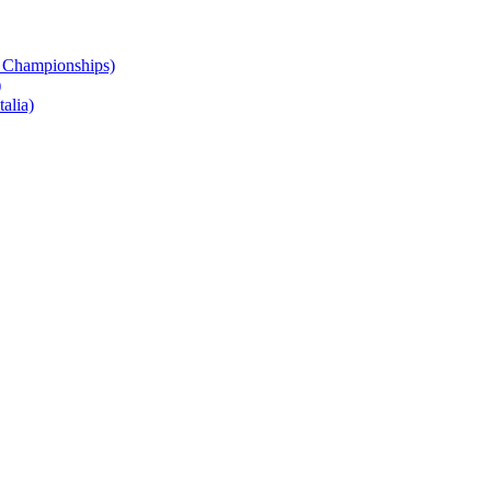
 Championships)
)
alia)