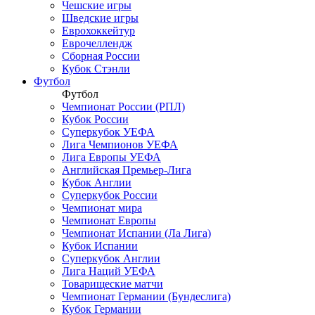
Чешские игры
Шведские игры
Еврохоккейтур
Еврочеллендж
Сборная России
Кубок Стэнли
Футбол
Футбол
Чемпионат России (РПЛ)
Кубок России
Суперкубок УЕФА
Лига Чемпионов УЕФА
Лига Европы УЕФА
Английская Премьер-Лига
Кубок Англии
Суперкубок России
Чемпионат мира
Чемпионат Европы
Чемпионат Испании (Ла Лига)
Кубок Испании
Суперкубок Англии
Лига Наций УЕФА
Товарищеские матчи
Чемпионат Германии (Бундеслига)
Кубок Германии